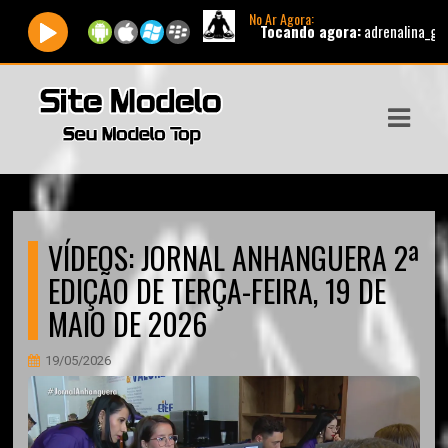
No Ar Agora:
Tocando agora:
adrenalina_gospel
ASTS
IAS
IA
DOS
VÍDEOS: JORNAL ANHANGUERA 2ª
RAMAÇÃO
EDIÇÃO DE TERÇA-FEIRA, 19 DE
TOS
MAIO DE 2026
E
19/05/2026
E
ATO