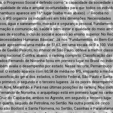
sa, o Progresso Social é definido como "a capacidade da sociedade 
qualidade de vida e ampliar oportunidades para que todos os indiví
ernambuco aparece em 16º lugar (saiba mais abaixo). ✅ Receba no
ce, o IPS organiza os indicadores em três dimensões: Necessidades
icos, água e saneamento, moradia e segurança pessoal; Fundament
rmação e comunicação, saúde e bem-estar e qualidade do meio amb
iduais de escolha, inclusão social e acesso ao ensino superior. No Rec
 "Necessidades Humanas Básicas". Já nos "Fundamentos do Bem-Esta
 cidade apresentou uma média de 51,62, em uma escala de 0 a 100. V
o de Gavião Peixoto, no interior de São Paulo, obteve a melhor class
anking nacional. Confira, abaixo, o ranking completo: Classificação das
ados Fernando de Noronha ficou em primeiro lugar no Brasil no índi
mbém avalia o desempenho por estado. Nesse recorte, Pernambuco 
asil. O estado aparece com 60,58 de média no IPS, enquanto a média
assificação geral dos estados, o Distrito Federal, São Paulo e Santa
primeiro, o segundo e o terceiro lugares. Já os piores desempenh
om Acre, Maranhão e Pará nas últimas posições do ranking. Nos dad
ernando de Noronha, o arquipélago está em primeiro lugar no ranki
ruz do Capibaribe, ambos no Agreste, em segundo e terceiro lugar,
 quarto, seguido de Petrolina, no Sertão. Na outra ponta, os cinco
do são Bodocó e Santa Filomena, no Sertão, Casinhas e Paranatama