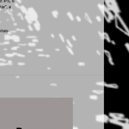
o IPS, o
ar", a
tais-