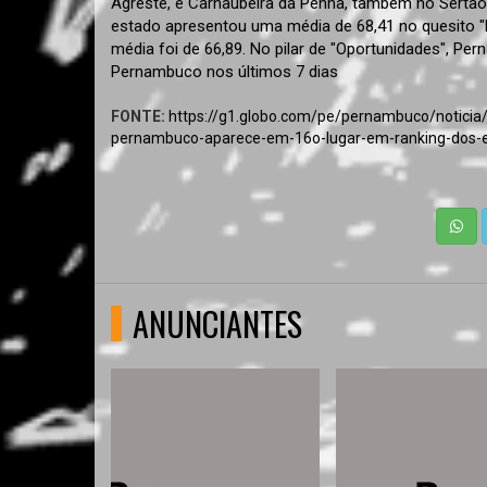
Agreste, e Carnaubeira da Penha, também no Sertão, 
estado apresentou uma média de 68,41 no quesito 
média foi de 66,89. No pilar de "Oportunidades", P
Pernambuco nos últimos 7 dias
FONTE:
https://g1.globo.com/pe/pernambuco/noticia/
pernambuco-aparece-em-16o-lugar-em-ranking-dos-e
ANUNCIANTES