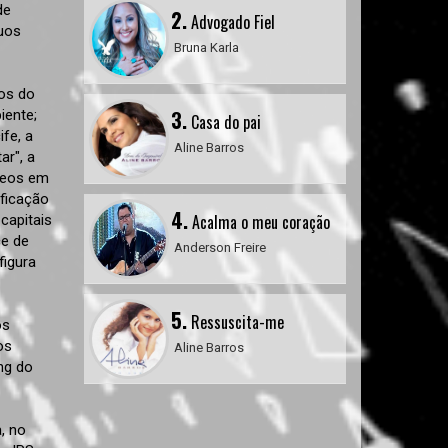
de
2.
Advogado Fiel
duos
Bruna Karla
os do
3.
iente;
Casa do pai
ife, a
Aline Barros
r", a
ídeos em
ificação
4.
Acalma o meu coração
 capitais
ce de
Anderson Freire
figura
5.
Ressuscita-me
os
os
Aline Barros
ng do
, no