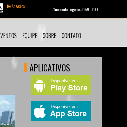
No Ar Agora:
Tocando agora:
059 - DJ PV Marcelo Markes Isadora Pomp
EVENTOS
EQUIPE
SOBRE
CONTATO
APLICATIVOS