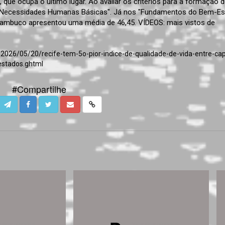
que ocupa o último lugar. Ao avaliar os critérios para a formação d
"Necessidades Humanas Básicas". Já nos "Fundamentos do Bem-Est
ernambuco apresentou uma média de 46,45. VÍDEOS: mais vistos de
2026/05/20/recife-tem-5o-pior-indice-de-qualidade-de-vida-entre-capi
stados.ghtml
#Compartilhe