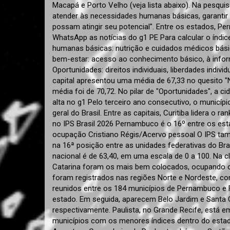
Macapá e Porto Velho (veja lista abaixo). Na pesqui
atender às necessidades humanas básicas, garantir 
possam atingir seu potencial". Entre os estados, P
WhatsApp as notícias do g1 PE Para calcular o índi
humanas básicas: nutrição e cuidados médicos bás
bem-estar: acesso ao conhecimento básico, à info
Oportunidades: direitos individuais, liberdades indiv
capital apresentou uma média de 67,33 no quesito
média foi de 70,72. No pilar de "Oportunidades", a
alta no g1 Pelo terceiro ano consecutivo, o municípi
geral do Brasil. Entre as capitais, Curitiba lidera o r
no IPS Brasil 2026 Pernambuco é o 16º entre os est
ocupação Cristiano Régis/Acervo pessoal O IPS ta
na 16ª posição entre as unidades federativas do Br
nacional é de 63,40, em uma escala de 0 a 100. Na cl
Catarina foram os mais bem colocados, ocupando o 
foram registrados nas regiões Norte e Nordeste, c
reunidos entre os 184 municípios de Pernambuco e F
estado. Em seguida, aparecem Belo Jardim e Santa C
respectivamente. Paulista, no Grande Recife, está em
municípios com os menores índices dentro do esta