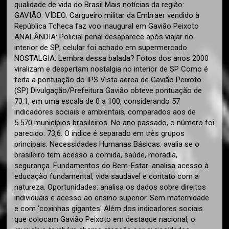
qualidade de vida do Brasil Mais notícias da região:
GAVIÃO: VÍDEO: Cargueiro militar da Embraer vendido à
República Tcheca faz voo inaugural em Gavião Peixoto
ANALÂNDIA: Policial penal desaparece após viajar no
interior de SP; celular foi achado em supermercado
NOSTALGIA: Lembra dessa balada? Fotos dos anos 2000
viralizam e despertam nostalgia no interior de SP Como é
feita a pontuação do IPS Vista aérea de Gavião Peixoto
(SP) Divulgação/Prefeitura Gavião obteve pontuação de
73,1, em uma escala de 0 a 100, considerando 57
indicadores sociais e ambientais, comparados aos de
5.570 municípios brasileiros. No ano passado, o número foi
parecido: 73,6. O índice é separado em três grupos
principais: Necessidades Humanas Básicas: avalia se o
brasileiro tem acesso a comida, saúde, moradia,
segurança. Fundamentos do Bem-Estar: analisa acesso à
educação fundamental, vida saudável e contato com a
natureza. Oportunidades: analisa os dados sobre direitos
individuais e acesso ao ensino superior. Sem maternidade
e com 'coxinhas gigantes' Além dos indicadores sociais
que colocam Gavião Peixoto em destaque nacional, o