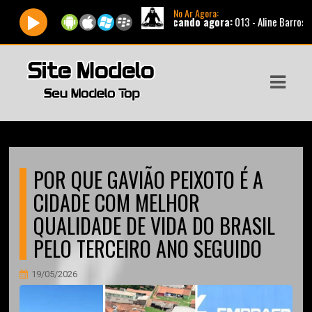
No Ar Agora:
Tocando agora:
013 - Aline Barros - Jeova Ji
ASTS
IAS
IA
DOS
POR QUE GAVIÃO PEIXOTO É A
RAMAÇÃO
CIDADE COM MELHOR
TOS
QUALIDADE DE VIDA DO BRASIL
PELO TERCEIRO ANO SEGUIDO
E
E
19/05/2026
ATO