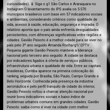
curiosidades). 📱 Siga o g1 São Carlos e Araraquara no
Instagram O levantamento do IPS avalia os 5.570
municípios brasileiros com base em 57 indicadores sociais
e ambientais, considerando critérios como qualidade de
vida, acesso à saúde, educação, segurança e moradia. O
relatório aponta que o país ainda enfrenta desigualdades
persistentes, com diferenças significativas entre regiões e
cidades. Gavião Peixoto é a melhor cidade para se viver no
país pelo 3º ano seguido Amanda Rocha/g1/ EPTV
Pequena gigante Gavião Peixoto manteve a liderança
nacional pelo terceiro ano seguido. A cidade se destaca
por indicadores ligados à oferta de serviços públicos,
infraestrutura urbana e qualidade de vida. Entre as capitais
brasileiras, Curitiba aparece na primeira colocação do
ranking, seguida por Brasília, São Paulo, Campo Grande e
Belo Horizonte. Conhecida pela presença da indústria
aeronáutica e pelo perfil tranquilo de cidade do interior,
Gavião Peixoto voltou a chamar atenção nacional por
reunir bons indicadores sociais e baixo índice de
problemas urbanos comuns em grandes cidades. Gavião
Peixoto: saiba como é viver na cidade com melhor