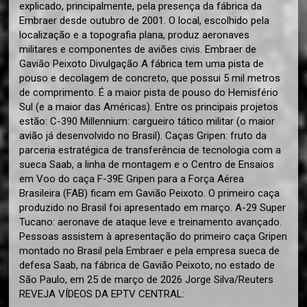
explicado, principalmente, pela presença da fábrica da
Embraer desde outubro de 2001. O local, escolhido pela
localização e a topografia plana, produz aeronaves
militares e componentes de aviões civis. Embraer de
Gavião Peixoto Divulgação A fábrica tem uma pista de
pouso e decolagem de concreto, que possui 5 mil metros
de comprimento. É a maior pista de pouso do Hemisfério
Sul (e a maior das Américas). Entre os principais projetos
estão: C-390 Millennium: cargueiro tático militar (o maior
avião já desenvolvido no Brasil). Caças Gripen: fruto da
parceria estratégica de transferência de tecnologia com a
sueca Saab, a linha de montagem e o Centro de Ensaios
em Voo do caça F-39E Gripen para a Força Aérea
Brasileira (FAB) ficam em Gavião Peixoto. O primeiro caça
produzido no Brasil foi apresentado em março. A-29 Super
Tucano: aeronave de ataque leve e treinamento avançado.
Pessoas assistem à apresentação do primeiro caça Gripen
montado no Brasil pela Embraer e pela empresa sueca de
defesa Saab, na fábrica de Gavião Peixoto, no estado de
São Paulo, em 25 de março de 2026 Jorge Silva/Reuters
REVEJA VÍDEOS DA EPTV CENTRAL: