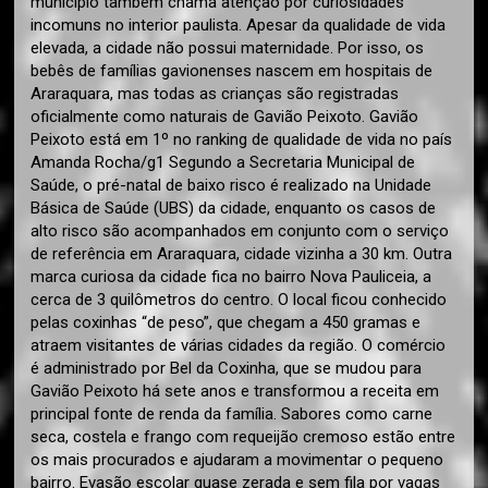
município também chama atenção por curiosidades
incomuns no interior paulista. Apesar da qualidade de vida
elevada, a cidade não possui maternidade. Por isso, os
bebês de famílias gavionenses nascem em hospitais de
Araraquara, mas todas as crianças são registradas
oficialmente como naturais de Gavião Peixoto. Gavião
Peixoto está em 1º no ranking de qualidade de vida no país
Amanda Rocha/g1 Segundo a Secretaria Municipal de
Saúde, o pré-natal de baixo risco é realizado na Unidade
Básica de Saúde (UBS) da cidade, enquanto os casos de
alto risco são acompanhados em conjunto com o serviço
de referência em Araraquara, cidade vizinha a 30 km. Outra
marca curiosa da cidade fica no bairro Nova Pauliceia, a
cerca de 3 quilômetros do centro. O local ficou conhecido
pelas coxinhas “de peso”, que chegam a 450 gramas e
atraem visitantes de várias cidades da região. O comércio
é administrado por Bel da Coxinha, que se mudou para
Gavião Peixoto há sete anos e transformou a receita em
principal fonte de renda da família. Sabores como carne
seca, costela e frango com requeijão cremoso estão entre
os mais procurados e ajudaram a movimentar o pequeno
bairro. Evasão escolar quase zerada e sem fila por vagas