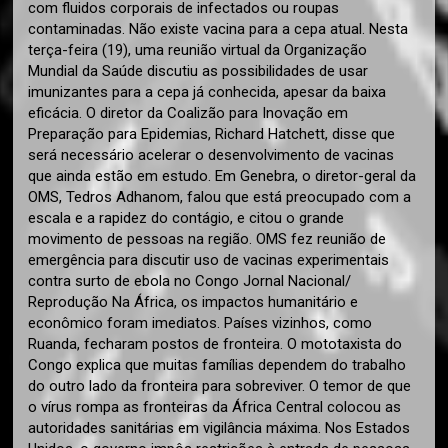
com fluidos corporais de infectados ou roupas
contaminadas. Não existe vacina para a cepa atual. Nesta
terça-feira (19), uma reunião virtual da Organização
Mundial da Saúde discutiu as possibilidades de usar
imunizantes para a cepa já conhecida, apesar da baixa
eficácia. O diretor da Coalizão para Inovação em
Preparação para Epidemias, Richard Hatchett, disse que
será necessário acelerar o desenvolvimento de vacinas
que ainda estão em estudo. Em Genebra, o diretor-geral da
OMS, Tedros Adhanom, falou que está preocupado com a
escala e a rapidez do contágio, e citou o grande
movimento de pessoas na região. OMS fez reunião de
emergência para discutir uso de vacinas experimentais
contra surto de ebola no Congo Jornal Nacional/
Reprodução Na África, os impactos humanitário e
econômico foram imediatos. Países vizinhos, como
Ruanda, fecharam postos de fronteira. O mototaxista do
Congo explica que muitas famílias dependem do trabalho
do outro lado da fronteira para sobreviver. O temor de que
o vírus rompa as fronteiras da África Central colocou as
autoridades sanitárias em vigilância máxima. Nos Estados