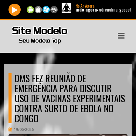
No Ar Agora:
Tocando agora:
adrenalina_gospel_manha_b
ASTS
IAS
IA
DOS
OMS FEZ REUNIÃO DE
RAMAÇÃO
EMERGÊNCIA PARA DISCUTIR
TOS
USO DE VACINAS EXPERIMENTAIS
CONTRA SURTO DE EBOLA NO
E
CONGO
E
19/05/2026
ATO