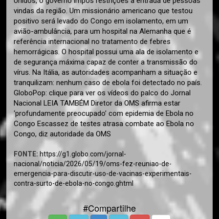
Unidos, o governo impôs restrições à entrada de pessoas
vindas da região. Um missionário americano que testou
positivo será levado do Congo em isolamento, em um
avião-ambulância, para um hospital na Alemanha que é
referência internacional no tratamento de febres
hemorrágicas. O hospital possui uma ala de isolamento e
de segurança máxima capaz de conter a transmissão do
vírus. Na Itália, as autoridades acompanham a situação e
tranquilizam: nenhum caso de ebola foi detectado no país.
GloboPop: clique para ver os vídeos do palco do Jornal
Nacional LEIA TAMBÉM Diretor da OMS afirma estar
‘profundamente preocupado’ com epidemia de Ebola no
Congo Escassez de testes atrasa combate ao Ebola no
Congo, diz autoridade da OMS
FONTE:
https://g1.globo.com/jornal-
nacional/noticia/2026/05/19/oms-fez-reuniao-de-
emergencia-para-discutir-uso-de-vacinas-experimentais-
contra-surto-de-ebola-no-congo.ghtml
#Compartilhe