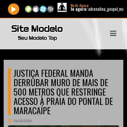
No Ar Agora:
Tocando agora:
adrenalina_gospel_manha_bloc
ASTS
IAS
IA
DOS
JUSTIÇA FEDERAL MANDA
RAMAÇÃO
DERRUBAR MURO DE MAIS DE
TOS
500 METROS QUE RESTRINGE
ACESSO À PRAIA DO PONTAL DE
E
MARACAÍPE
E
19/05/2026
ATO