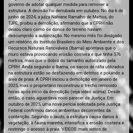
governo de adotar qualquer medida para remover a
estrutura. A decisão foi derrubada em outubro. No dia 6 de
junho de 2024, a juíza Nahiane Ramalho de Mattos, do
TJPE, proibiu a demolição, afirmando que a CPRH não
deixou claro como os donos do terreno haviam
descumprido a autorização. No mesmo mês foi divulgado
um relatório do Instituto Brasileiro do Meio Ambiente e dos
Recursos Naturais Renováveis (Ibama) apontava que o
muro estava provocando erosão costeira e que tinha 576
metros, mais que o dobro do tamanho autorizado pela
CPRH. Ainda segundo o Ibama, os sacos de ráfia utilizados
na estrutura estão se desfazendo em detritos e poluindo a
área de praia. A CPRH iniciou a demolição em janeiro de
2025, mas o proprietário reconstruiu o trecho removido
horas após início da demolição (veja vídeo acima). Desde
então, o caso aguardava novo parecer da Justiça. Em
outubro de 2025, uma nova perícia solicitada pela Justiça
Federal confirmou danos ambientais decorrentes da
contenção. Segundo o laudo, a estrutura causa danos à
vegetação, à fauna marinha, intensifica a erosão costeira e
restringe o acesso à praia. VÍDEOS: mais vistos de