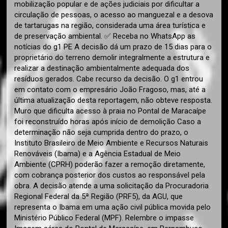
mobilização popular e de ações judiciais por dificultar a
circulação de pessoas, o acesso ao manguezal e a desova
de tartarugas na região, considerada uma área turística e
de preservação ambiental. ✅ Receba no WhatsApp as
notícias do g1 PE A decisão dá um prazo de 15 dias para o
proprietário do terreno demolir integralmente a estrutura e
realizar a destinação ambientalmente adequada dos
resíduos gerados. Cabe recurso da decisão. O g1 entrou
em contato com o empresário João Fragoso, mas, até a
última atualização desta reportagem, não obteve resposta.
Muro que dificulta acesso à praia no Pontal de Maracaípe
foi reconstruído horas após início de demolição Caso a
determinação não seja cumprida dentro do prazo, o
Instituto Brasileiro de Meio Ambiente e Recursos Naturais
Renováveis (Ibama) e a Agência Estadual de Meio
Ambiente (CPRH) poderão fazer a remoção diretamente,
com cobrança posterior dos custos ao responsável pela
obra. A decisão atende a uma solicitação da Procuradoria
Regional Federal da 5ª Região (PRF5), da AGU, que
representa o Ibama em uma ação civil pública movida pelo
Ministério Público Federal (MPF). Relembre o impasse