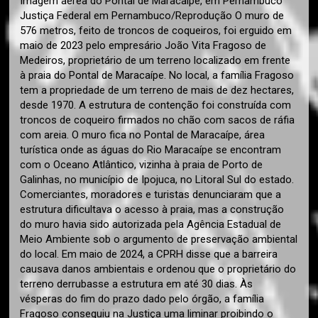
Imagem aérea do Pontal de Maracaípe, em Pernambuco
Justiça Federal em Pernambuco/Reprodução O muro de
576 metros, feito de troncos de coqueiros, foi erguido em
maio de 2023 pelo empresário João Vita Fragoso de
Medeiros, proprietário de um terreno localizado em frente
à praia do Pontal de Maracaípe. No local, a família Fragoso
tem a propriedade de um terreno de mais de dez hectares,
desde 1970. A estrutura de contenção foi construída com
troncos de coqueiro firmados no chão com sacos de ráfia
com areia. O muro fica no Pontal de Maracaípe, área
turística onde as águas do Rio Maracaípe se encontram
com o Oceano Atlântico, vizinha à praia de Porto de
Galinhas, no município de Ipojuca, no Litoral Sul do estado.
Comerciantes, moradores e turistas denunciaram que a
estrutura dificultava o acesso à praia, mas a construção
do muro havia sido autorizada pela Agência Estadual de
Meio Ambiente sob o argumento de preservação ambiental
do local. Em maio de 2024, a CPRH disse que a barreira
causava danos ambientais e ordenou que o proprietário do
terreno derrubasse a estrutura em até 30 dias. Às
vésperas do fim do prazo dado pelo órgão, a família
Fragoso conseguiu na Justiça uma liminar proibindo o