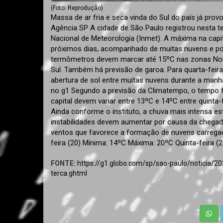
(Foto: Reprodução)
Massa de ar fria e seca vinda do Sul do país já pro
Agência SP A cidade de São Paulo registrou nesta ter
Nacional de Meteorologia (Inmet). A máxima na capit
próximos dias, acompanhado de muitas nuvens e poss
termômetros devem marcar até 15ºC nas zonas Norte
Sul. Também há previsão de garoa. Para quarta-feira
abertura de sol entre muitas nuvens durante a manh
no g1 Segundo a previsão da Climatempo, o tempo 
capital devem variar entre 13ºC e 14ºC entre quinta
Ainda conforme o instituto, a chuva mais intensa es
instabilidades devem aumentar por causa da chegad
ventos que favorece a formação de nuvens carregad
feira (20) Mínima: 14ºC Máxima: 20ºC Quinta-feira 
FONTE:
https://g1.globo.com/sp/sao-paulo/noticia/2
terca.ghtml