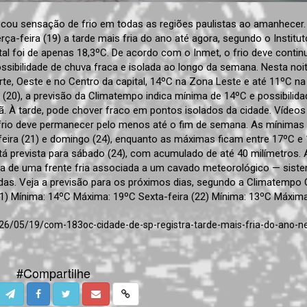
vocou sensação de frio em todas as regiões paulistas ao amanhecer.
ça-feira (19) a tarde mais fria do ano até agora, segundo o Institut
al foi de apenas 18,3ºC. De acordo com o Inmet, o frio deve contin
ibilidade de chuva fraca e isolada ao longo da semana. Nesta noit
, Oeste e no Centro da capital, 14ºC na Zona Leste e até 11ºC n
 (20), a previsão da Climatempo indica mínima de 14ºC e possibilida
ã. À tarde, pode chover fraco em pontos isolados da cidade. Vídeos
frio deve permanecer pelo menos até o fim de semana. As mínimas
-feira (21) e domingo (24), enquanto as máximas ficam entre 17ºC e
tá prevista para sábado (24), com acumulado de até 40 milímetros. 
a de uma frente fria associada a um cavado meteorológico — sist
as. Veja a previsão para os próximos dias, segundo a Climatempo 
(21) Mínima: 14ºC Máxima: 19ºC Sexta-feira (22) Mínima: 13ºC Máxim
026/05/19/com-183oc-cidade-de-sp-registra-tarde-mais-fria-do-ano-n
#Compartilhe