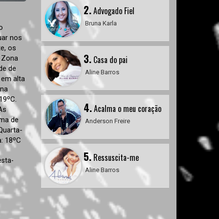
2.
Advogado Fiel
Bruna Karla
o
uar nos
e, os
3.
a Zona
Casa do pai
de de
Aline Barros
 em alta
 na
 19ºC.
4.
Acalma o meu coração
As
ema de
Anderson Freire
Quarta-
a: 18ºC
5.
Ressuscita-me
esta-
Aline Barros