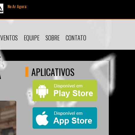
No Ar Agora:
Tocando agora:
030 -
EVENTOS
EQUIPE
SOBRE
CONTATO
APLICATIVOS
A