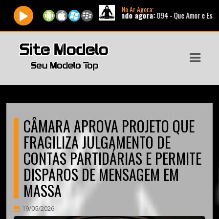
No Ar Agora:
Tocando agora:
094 - Que Amor e Esse |
Apre
ASTS
IAS
IA
DOS
CÂMARA APROVA PROJETO QUE
RAMAÇÃO
FRAGILIZA JULGAMENTO DE
TOS
CONTAS PARTIDÁRIAS E PERMITE
DISPAROS DE MENSAGEM EM
E
MASSA
E
19/05/2026
ATO