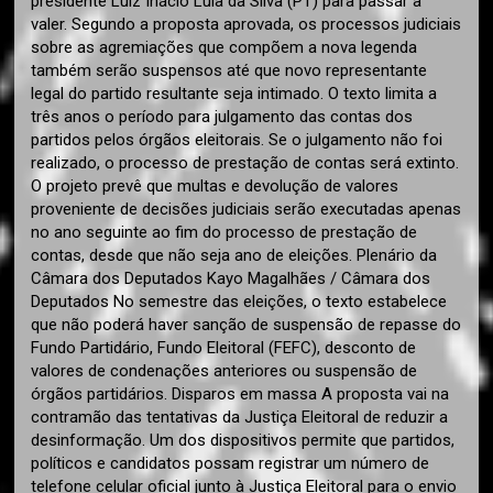
presidente Luiz Inácio Lula da Silva (PT) para passar a
valer. Segundo a proposta aprovada, os processos judiciais
sobre as agremiações que compõem a nova legenda
também serão suspensos até que novo representante
legal do partido resultante seja intimado. O texto limita a
três anos o período para julgamento das contas dos
partidos pelos órgãos eleitorais. Se o julgamento não foi
realizado, o processo de prestação de contas será extinto.
O projeto prevê que multas e devolução de valores
proveniente de decisões judiciais serão executadas apenas
no ano seguinte ao fim do processo de prestação de
contas, desde que não seja ano de eleições. Plenário da
Câmara dos Deputados Kayo Magalhães / Câmara dos
Deputados No semestre das eleições, o texto estabelece
que não poderá haver sanção de suspensão de repasse do
Fundo Partidário, Fundo Eleitoral (FEFC), desconto de
valores de condenações anteriores ou suspensão de
órgãos partidários. Disparos em massa A proposta vai na
contramão das tentativas da Justiça Eleitoral de reduzir a
desinformação. Um dos dispositivos permite que partidos,
políticos e candidatos possam registrar um número de
telefone celular oficial junto à Justiça Eleitoral para o envio